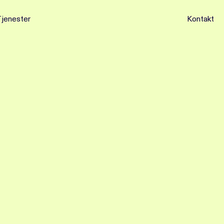
jenester
Kontakt