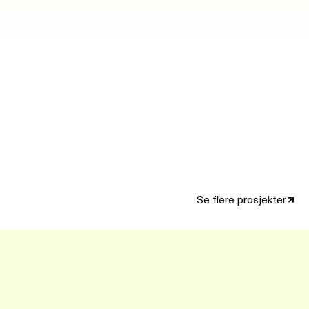
 Jan Kristian 
Se flere prosjekter